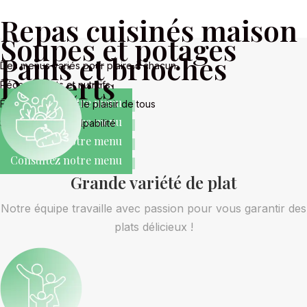
Repas cuisinés maison
Soupes et potages
Pains et brioches
Des menus variés pour plaire à chacun.
Desserts
Réconfortants et nutritifs
Consultez notre menu
Faits maison pour le plaisir de tous
Consultez notre menu
Savourez sans culpabilité
Consultez notre menu
Consultez notre menu
Grande variété de plat
Notre équipe travaille avec passion pour vous garantir des
plats délicieux !